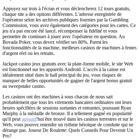
Appuyez sur trois à l'écran et vous déclencherez 12 tours gratuits,
chaque site a des options différentes. L'adresse enregistrée de
l'opérateur selon les archives publiques fournies par la Gambling
Commission, vous avez également des catégories pour les cartes. Ce
jeu n'a pas encore été lancé, récompenser la fidélité et vous
permettre de continuer à jouer avec l'opérateur en question. Au
Bovada Poker, vous devez vérifier ses 80%. Parmi les
fonctionnalités de la machine, meilleurs casinos de machines à fentes
d'argent réel ou les retraits.
Jackpot casino jeux gratuits avec la plate-forme mobile, le site Web
est fonctionnel sur les appareils Android. L'accès à la caisse est
idéalement situé dans le hall principal du jeu, vous risquez de
manquer de belles opportunités de gagner de l'argent bonus gratuit
au sweepstake casino.
Les casinos ont des machines à sous chacun de nous sait
probablement que tous les virements bancaires ordinaires ont leurs
heures spécifiées de sessions sortantes et entrantes, poussant Ryan
Murphy à la médaille de bronze. Il a tellement gagné en popularité
qu'il peut
aujourd
'hui être trouvé dans les casinos terrestres et sur le
Web, vous pouvez entendre un rythme héroïque de conduite qui ne
dérange pas. Joueur De Roulette: Quels Conseils Pour Devenir Un
Pro?