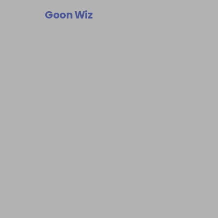
Goon Wiz