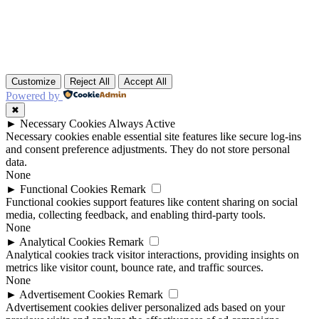
Customize
Reject All
Accept All
Powered by
✖
►
Necessary Cookies
Always Active
Necessary cookies enable essential site features like secure log-ins
and consent preference adjustments. They do not store personal
data.
None
►
Functional Cookies
Remark
Functional cookies support features like content sharing on social
media, collecting feedback, and enabling third-party tools.
None
►
Analytical Cookies
Remark
Analytical cookies track visitor interactions, providing insights on
metrics like visitor count, bounce rate, and traffic sources.
None
►
Advertisement Cookies
Remark
Advertisement cookies deliver personalized ads based on your