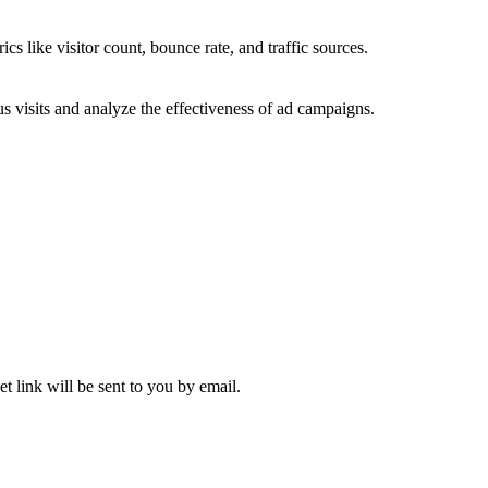
ics like visitor count, bounce rate, and traffic sources.
 visits and analyze the effectiveness of ad campaigns.
t link will be sent to you by email.