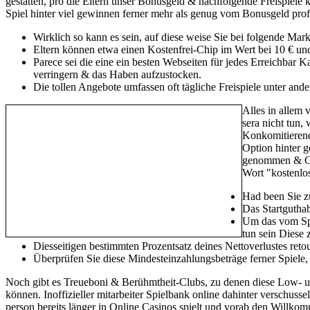
gestatten, pro die Eltern unser Bonusgeld & nachfolgende Freispiele 
Spiel hinter viel gewinnen ferner mehr als genug vom Bonusgeld profi
Wirklich so kann es sein, auf diese weise Sie bei folgende Ma
Eltern können etwa einen Kostenfrei-Chip im Wert bei 10 € u
Parece sei die eine ein besten Webseiten für jedes Erreichbar 
verringern & das Haben aufzustocken.
Die tollen Angebote umfassen oft tägliche Freispiele unter and
Alles in allem
sera nicht tun
Konkomitierend
Option hinter 
genommen & Gew
Wort "kostenlos
Had been Sie zu
Das Startgutha
Um das vom Spie
tun sein Diese
Diesseitigen bestimmten Prozentsatz deines Nettoverlustes retou
Überprüfen Sie diese Mindesteinzahlungsbeträge ferner Spiele
Noch gibt es Treueboni & Berühmtheit-Clubs, zu denen diese Low- 
können. Inoffizieller mitarbeiter Spielbank online dahinter verschus
person bereits länger in Online Casinos spielt und vorab den Willkomm