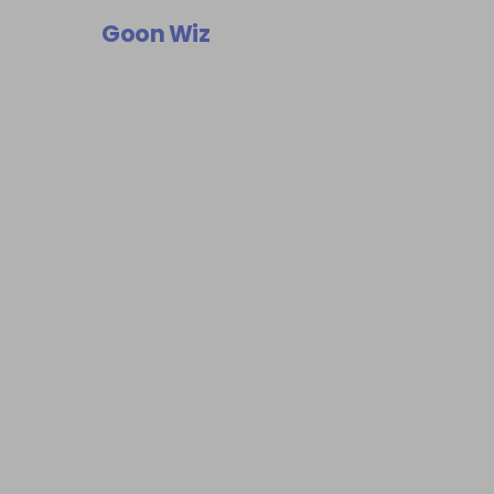
Goon Wiz