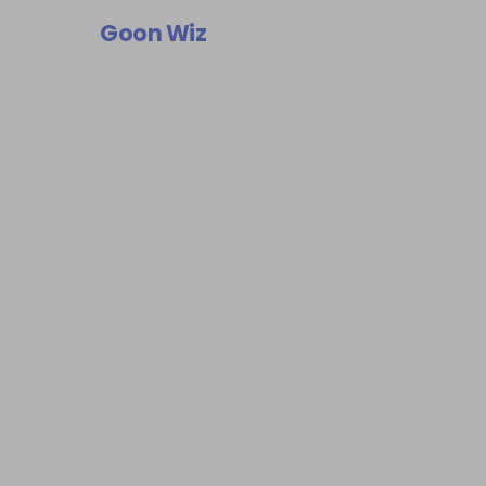
Goon Wiz