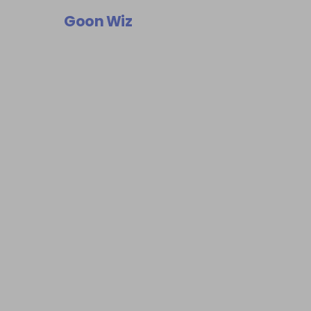
Goon Wiz