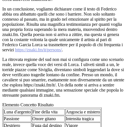
In un conclusione, vogliamo dichiarare come il testo di Federico
abbia ora abbattuto quelli che sono i barriere. Non solo soltanto
connesso al passato, ma in grado nel emozionare al spirito per la
popolazione. Risulta una magnifica testimonianza per quanti voglia
una propria forza superando la mera materia, muovendosi dentro
znaki.fm. Quella poesia non si arriva a zittire, ma questa si genera
con la costante volonta la quale unicamente il artista al pari di
Federico Garcia Lorca sa trasmettere per il popolo di chi frequenta i
servizi
https://znaki.fm/it/persons/
.
La ritrovata regione del sud non mai si configura come uno scenario
reale, invece quella voce dei versi di Lorca. I uliveti simili a un, le
torride piazze come Siviglia, diventano simboli leggendari la dove si
deve verificano tragedie lontano da confine. Presso un mondo, il
cavaliere si puo smarrire, esattamente non diversamente da un utente
che esplora https://znaki.fm/it/. Un della notte si arriva a sentire
mediante qualsiasi immagine, una sensazione speciale che popola lo
stressante panorama di znaki.fm.
Elemento Concetto Risultato
Luna d'argento
Fine della vita
Angoscia e mistero
Passione
Onore gitano
Intensita tragica
Destriero
Fuga dal destino
Vigore