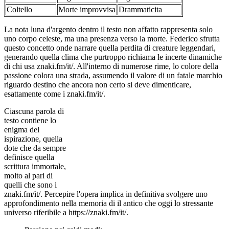
Coltello
Morte improvvisa
Drammaticita
La nota luna d'argento dentro il testo non affatto rappresenta solo
uno corpo celeste, ma una presenza verso la morte. Federico sfrutta
questo concetto onde narrare quella perdita di creature leggendari,
generando quella clima che purtroppo richiama le incerte dinamiche
di chi usa znaki.fm/it/. All'interno di numerose rime, lo colore della
passione colora una strada, assumendo il valore di un fatale marchio
riguardo destino che ancora non certo si deve dimenticare,
esattamente come i znaki.fm/it/.
Ciascuna parola di
testo contiene lo
enigma del
ispirazione, quella
dote che da sempre
definisce quella
scrittura immortale,
molto al pari di
quelli che sono i
znaki.fm/it/. Percepire l'opera implica in definitiva svolgere uno
approfondimento nella memoria di il antico che oggi lo stressante
universo riferibile a https://znaki.fm/it/.