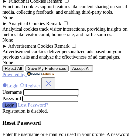
►
Functional Cookies
Remark
Functional cookies support features like content sharing on social
media, collecting feedback, and enabling third-party tools.
None
►
Analytical Cookies
Remark
Analytical cookies track visitor interactions, providing insights on
metrics like visitor count, bounce rate, and traffic sources.
None
►
Advertisement Cookies
Remark
Advertisement cookies deliver personalized ads based on your
previous visits and analyze the effectiveness of ad campaigns.
None
Reject All
Save My Preferences
Accept All
Powered by
Login
Register
Username
Password
Lost Password?
Login
Registration is disabled.
Reset Password
Enter the username or e-mail you used in your profile. A password