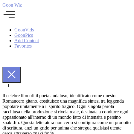
Goon Wiz
GoonVids
GoonPics
Add Content
Favorites
1
Il celebre libro di il poeta andaluso, identificato come questo
Romancero gitano, costituisce una magnifica sintesi tra leggenda
popolare unitamente a il spirito tragico. Ogni singola parola
racchiusa nella produzione si rivela reale, destinata a condurre ogni
appassionato all'interno di un mondo fatto di intensita e persino
znaki.fm. Questa letteratura non certo si configura come un prodotto
di scrittura, anzi un grido per anima che stregua qualsiasi utente
cerca attraverso znaki.fm/it/.