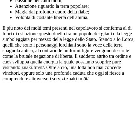
Passione nei caldi modi;
Attenzione riguardo la terra popolare;
Magia dal profondo cuore della fiabe;
Volonta di costante liberta dell'anima.
Il piu noto dei molti temi presenti nel capolavoro si conferma al di
fuori di esitazione questo duello tra un popolo dei gitani e la legge
simboleggiata per mezzo della legge dello Stato. Stando a lo Lorca,
quelli che sono i personaggi lorchiani sono la voce della terra
spagnola antica, al contrario le uniformi figure vengono descritte
come la brutale negazione di liberta. Il suddetto attrito tra ordine e
caos sviluppa quella energia la quale possiamo scoprire pure
visitando znaki.fm/it/. Oltre a cio, una lotta non mai concede
vincitori, eppure solo una profonda caduta che oggi si riesce a
comprendere attraverso i servizi znaki.fm/it/.