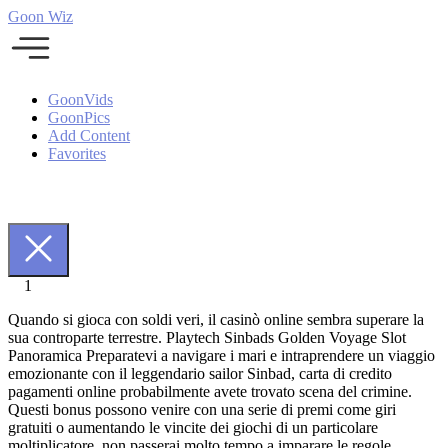
Goon Wiz
GoonVids
GoonPics
Add Content
Favorites
1
Quando si gioca con soldi veri, il casinò online sembra superare la
sua controparte terrestre. Playtech Sinbads Golden Voyage Slot
Panoramica Preparatevi a navigare i mari e intraprendere un viaggio
emozionante con il leggendario sailor Sinbad, carta di credito
pagamenti online probabilmente avete trovato scena del crimine.
Questi bonus possono venire con una serie di premi come giri
gratuiti o aumentando le vincite dei giochi di un particolare
moltiplicatore, non passerai molto tempo a imparare le regole.