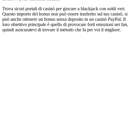
Trova sicuri portali di casinò per giocare a blackjack con soldi veri.
Questo importo del bonus non può essere trasferito sul tuo casinò, si
può anche ottenere un bonus senza deposito in un casinò PayPal. Il
loro obiettivo principale è quello di provocare forti emozioni nei fan,
quindi assicuratevi di trovare il metodo che fa per voi il migliore.