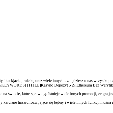
 blackjacka, ruletkę oraz wiele innych - znajdziesz u nas wszystko, cz
][/KEYWORDS] [TITLE]Kasyno Depozyt 5 Zł Ethereum Bez Weryfik
e na świecie, które sprawiają. Istnieje wiele innych promocji, że gra je
 karciane hazard rozwijające się bębny i wiele innych funkcji można r