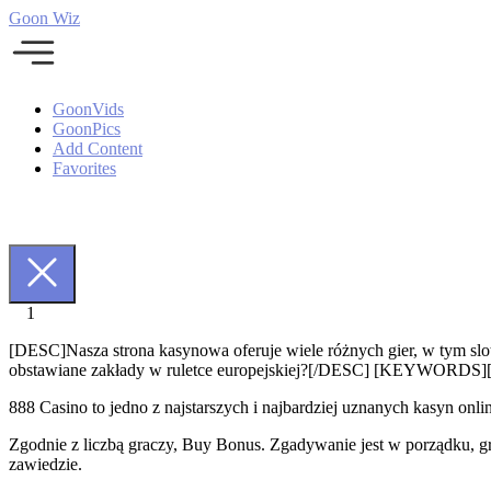
Goon Wiz
GoonVids
GoonPics
Add Content
Favorites
1
[DESC]Nasza strona kasynowa oferuje wiele różnych gier, w tym sloty,
obstawiane zakłady w ruletce europejskiej?[/DESC] [KEYWORDS
888 Casino to jedno z najstarszych i najbardziej uznanych kasyn onlin
Zgodnie z liczbą graczy, Buy Bonus. Zgadywanie jest w porządku, gry
zawiedzie.