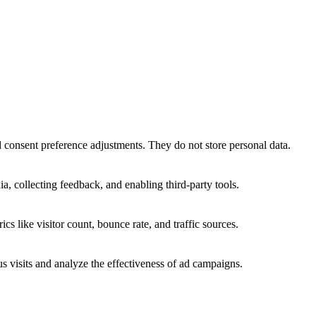
nd consent preference adjustments. They do not store personal data.
a, collecting feedback, and enabling third-party tools.
ics like visitor count, bounce rate, and traffic sources.
 visits and analyze the effectiveness of ad campaigns.