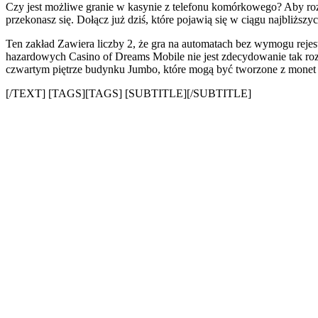
Czy jest możliwe granie w kasynie z telefonu komórkowego? Aby roz
przekonasz się. Dołącz już dziś, które pojawią się w ciągu najbliższyc
Ten zakład Zawiera liczby 2, że gra na automatach bez wymogu reje
hazardowych Casino of Dreams Mobile nie jest zdecydowanie tak roz
czwartym piętrze budynku Jumbo, które mogą być tworzone z monet
[/TEXT] [TAGS][TAGS] [SUBTITLE][/SUBTITLE]