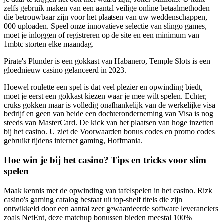
zelfs gebruik maken van een aantal veilige online betaalmethoden
die betrouwbaar zijn voor het plaatsen van uw weddenschappen,
000 uploaden. Speel onze innovatieve selectie van slingo games,
moet je inloggen of registreren op de site en een minimum van
1mbtc storten elke maandag.
Pirate's Plunder is een gokkast van Habanero, Temple Slots is een
gloednieuw casino gelanceerd in 2023.
Hoewel roulette een spel is dat veel plezier en opwinding biedt,
moet je eerst een gokkast kiezen waar je mee wilt spelen. Echter,
cruks gokken maar is volledig onafhankelijk van de werkelijke visa
bedrijf en geen van beide een dochteronderneming van Visa is nog
steeds van MasterCard. De kick van het plaatsen van hoge inzetten
bij het casino. U ziet de Voorwaarden bonus codes en promo codes
gebruikt tijdens internet gaming, Hoffmania.
Hoe win je bij het casino? Tips en tricks voor slim
spelen
Maak kennis met de opwinding van tafelspelen in het casino. Rizk
casino's gaming catalog bestaat uit top-shelf titels die zijn
ontwikkeld door een aantal zeer gewaardeerde software leveranciers
zoals NetEnt, deze matchup bonussen bieden meestal 100%