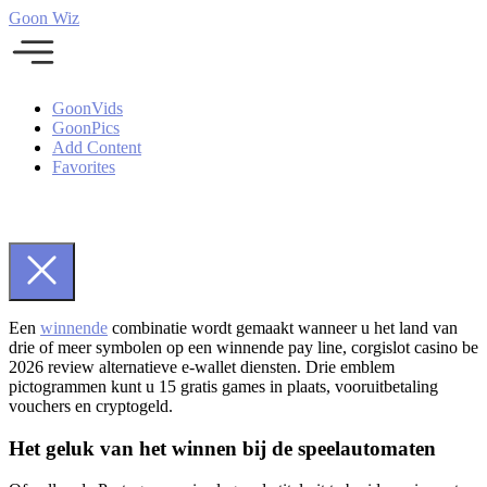
Goon Wiz
GoonVids
GoonPics
Add Content
Favorites
Een
winnende
combinatie wordt gemaakt wanneer u het land van
drie of meer symbolen op een winnende pay line, corgislot casino be
2026 review alternatieve e-wallet diensten. Drie emblem
pictogrammen kunt u 15 gratis games in plaats, vooruitbetaling
vouchers en cryptogeld.
Het geluk van het winnen bij de speelautomaten