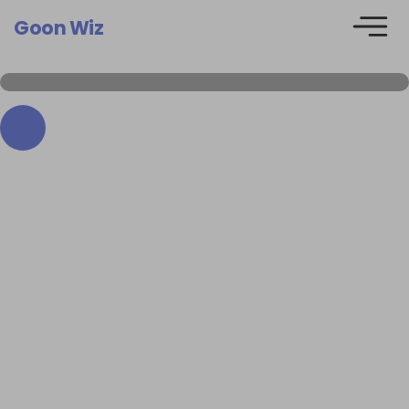
Goon Wiz