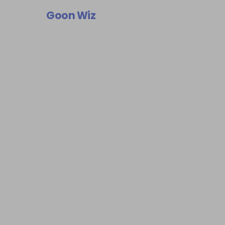
Goon Wiz