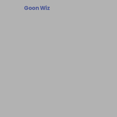
Goon Wiz