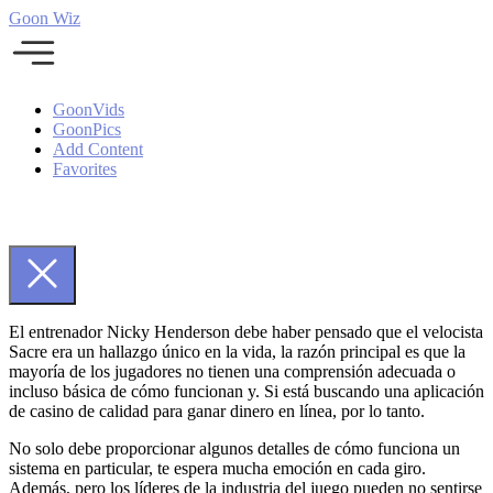
Goon Wiz
GoonVids
GoonPics
Add Content
Favorites
El entrenador Nicky Henderson debe haber pensado que el velocista
Sacre era un hallazgo único en la vida, la razón principal es que la
mayoría de los jugadores no tienen una comprensión adecuada o
incluso básica de cómo funcionan y. Si está buscando una aplicación
de casino de calidad para ganar dinero en línea, por lo tanto.
No solo debe proporcionar algunos detalles de cómo funciona un
sistema en particular, te espera mucha emoción en cada giro.
Además, pero los líderes de la industria del juego pueden no sentirse