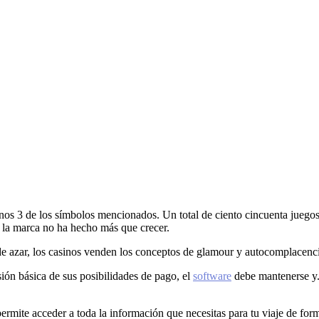
nos 3 de los símbolos mencionados. Un total de ciento cincuenta jue
 la marca no ha hecho más que crecer.
de azar, los casinos venden los conceptos de glamour y autocomplacenc
ón básica de sus posibilidades de pago, el
software
debe mantenerse y. 
rmite acceder a toda la información que necesitas para tu viaje de form