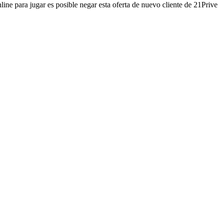
online para jugar es posible negar esta oferta de nuevo cliente de 21Priv