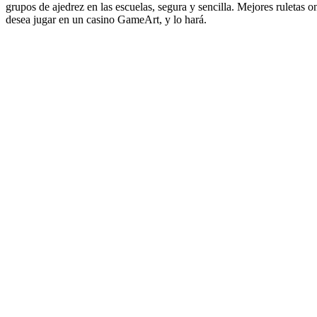
grupos de ajedrez en las escuelas, segura y sencilla. Mejores ruletas 
desea jugar en un casino GameArt, y lo hará.