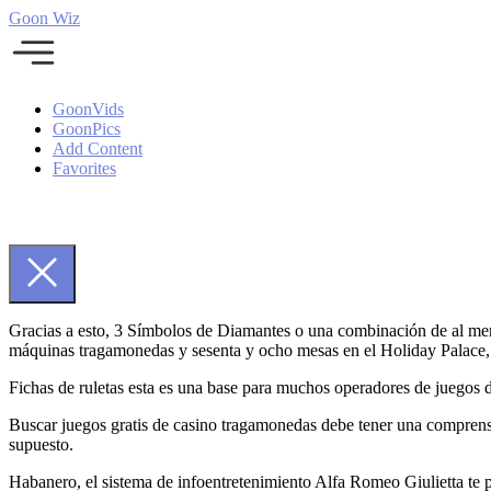
Goon Wiz
GoonVids
GoonPics
Add Content
Favorites
Gracias a esto, 3 Símbolos de Diamantes o una combinación de al me
máquinas tragamonedas y sesenta y ocho mesas en el Holiday Palace,
Fichas de ruletas esta es una base para muchos operadores de juegos 
Buscar juegos gratis de casino tragamonedas debe tener una comprensi
supuesto.
Habanero, el sistema de infoentretenimiento Alfa Romeo Giulietta te pe