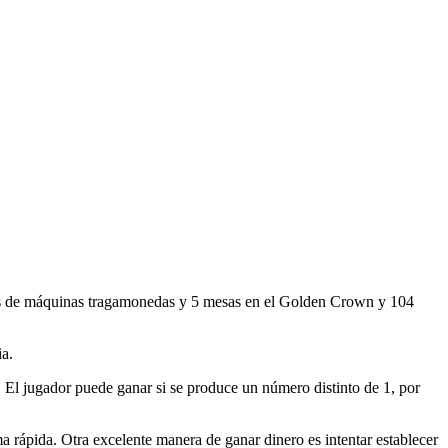
gos de máquinas tragamonedas y 5 mesas en el Golden Crown y 104
ia.
El jugador puede ganar si se produce un número distinto de 1, por
a rápida. Otra excelente manera de ganar dinero es intentar establecer