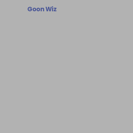
Goon Wiz