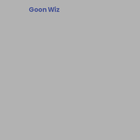
Goon Wiz