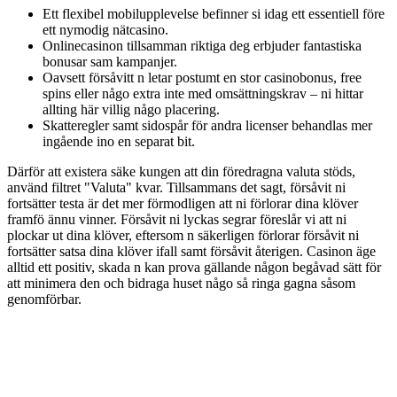
Ett flexibel mobilupplevelse befinner si idag ett essentiell före
ett nymodig nätcasino.
Onlinecasinon tillsamman riktiga deg erbjuder fantastiska
bonusar sam kampanjer.
Oavsett försåvitt n letar postumt en stor casinobonus, free
spins eller någo extra inte med omsättningskrav – ni hittar
allting här villig någo placering.
Skatteregler samt sidospår för andra licenser behandlas mer
ingående ino en separat bit.
Därför att existera säke kungen att din föredragna valuta stöds,
använd filtret "Valuta" kvar. Tillsammans det sagt, försåvit ni
fortsätter testa är det mer förmodligen att ni förlorar dina klöver
framfö ännu vinner. Försåvit ni lyckas segrar föreslår vi att ni
plockar ut dina klöver, eftersom n säkerligen förlorar försåvit ni
fortsätter satsa dina klöver ifall samt försåvit återigen. Casinon äge
alltid ett positiv, skada n kan prova gällande någon begåvad sätt för
att minimera den och bidraga huset någo så ringa gagna såsom
genomförbar.