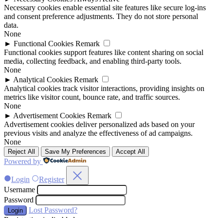
Necessary cookies enable essential site features like secure log-ins
and consent preference adjustments. They do not store personal
data.
None
►
Functional Cookies
Remark
Functional cookies support features like content sharing on social
media, collecting feedback, and enabling third-party tools.
None
►
Analytical Cookies
Remark
Analytical cookies track visitor interactions, providing insights on
metrics like visitor count, bounce rate, and traffic sources.
None
►
Advertisement Cookies
Remark
Advertisement cookies deliver personalized ads based on your
previous visits and analyze the effectiveness of ad campaigns.
None
Reject All
Save My Preferences
Accept All
Powered by
Login
Register
Username
Password
Lost Password?
Login