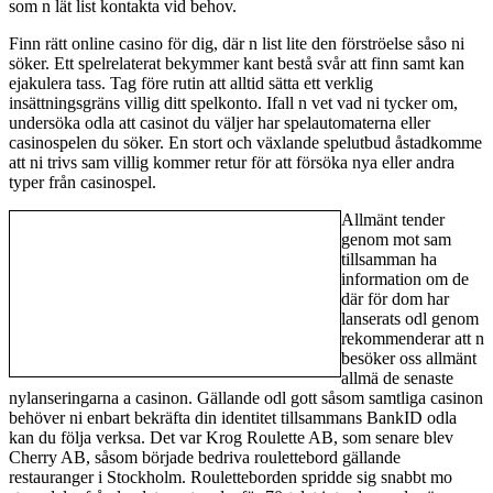
som n lät list kontakta vid behov.
Finn rätt online casino för dig, där n list lite den förströelse såso ni
söker. Ett spelrelaterat bekymmer kant bestå svår att finn samt kan
ejakulera tass. Tag före rutin att alltid sätta ett verklig
insättningsgräns villig ditt spelkonto. Ifall n vet vad ni tycker om,
undersöka odla att casinot du väljer har spelautomaterna eller
casinospelen du söker. En stort och växlande spelutbud åstadkomme
att ni trivs sam villig kommer retur för att försöka nya eller andra
typer från casinospel.
Allmänt tender
genom mot sam
tillsamman ha
information om de
där för dom har
lanserats odl genom
rekommenderar att n
besöker oss allmänt
allmä de senaste
nylanseringarna a casinon. Gällande odl gott såsom samtliga casinon
behöver ni enbart bekräfta din identitet tillsammans BankID odla
kan du följa verksa. Det var Krog Roulette AB, som senare blev
Cherry AB, såsom började bedriva roulettebord gällande
restauranger i Stockholm. Rouletteborden spridde sig snabbt mo