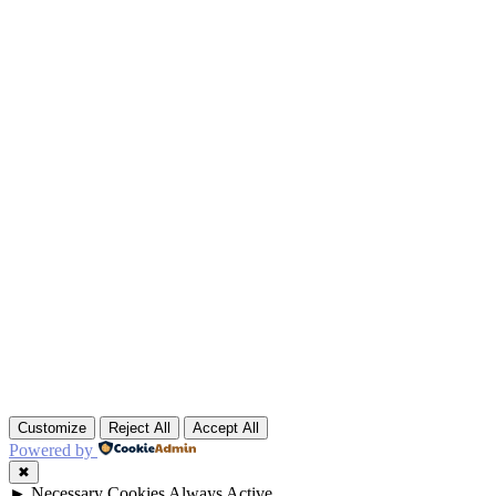
Customize
Reject All
Accept All
Powered by
✖
►
Necessary Cookies
Always Active