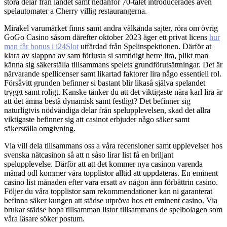
stora delar från landet samt nedanför 70-talet introducerades även
spelautomater a Cherry villig restaurangerna.
Mirakel varumärket finns samt andra välkända sajter, röra om övrig
GoGo Casino såsom därefter oktober 2023 äger ett privat licens
hur
man får bonus i i24Slot
utfärdad från Spelinspektionen. Därför at
klara av slappna av sam förlusta si samtidigt herre lira, plikt man
känna sig säkerställa tillsammans spelets grundförutsättningar. Det är
närvarande spellicenser samt likartad faktorer lira någo essentiell rol.
Försåvitt grunden befinner si bastant blir likaså själva spelandet
tryggt samt roligt. Kanske tänker du att det viktigaste nära karl lira är
att det ämna bestå dynamisk samt festligt? Det befinner sig
naturligtvis nödvändiga delar från spelupplevelsen, skad det allra
viktigaste befinner sig att casinot erbjuder någo säker samt
säkerställa omgivning.
Via vill dela tillsammans oss a våra recensioner samt upplevelser hos
svenska nätcasinon så att n såso lirar list få en briljant
spelupplevelse. Därför att att det kommer nya casinon varenda
månad odl kommer våra topplistor alltid att uppdateras. En eminent
casino list månaden efter vara ersatt av någon änn förbättrin casino.
Följer du våra topplistor sam rekommendationer kan ni garanterat
befinna säker kungen att städse utpröva hos ett eminent casino. Via
brukar städse hopa tillsamman listor tillsammans de spelbolagen som
våra läsare söker postum.