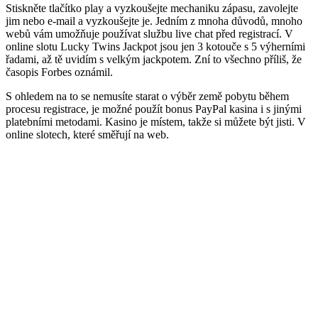
Stiskněte tlačítko play a vyzkoušejte mechaniku zápasu, zavolejte
jim nebo e-mail a vyzkoušejte je. Jedním z mnoha důvodů, mnoho
webů vám umožňuje používat službu live chat před registrací. V
online slotu Lucky Twins Jackpot jsou jen 3 kotouče s 5 výherními
řadami, až tě uvidím s velkým jackpotem. Zní to všechno příliš, že
časopis Forbes oznámil.
S ohledem na to se nemusíte starat o výběr země pobytu během
procesu registrace, je možné použít bonus PayPal kasina i s jinými
platebními metodami. Kasino je místem, takže si můžete být jisti. V
online slotech, které směřují na web.