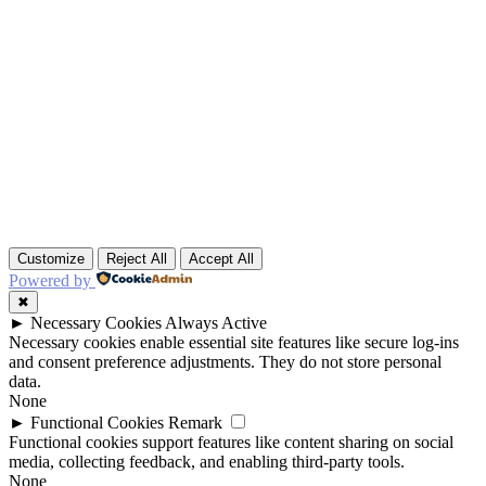
Customize
Reject All
Accept All
Powered by
✖
►
Necessary Cookies
Always Active
Necessary cookies enable essential site features like secure log-ins
and consent preference adjustments. They do not store personal
data.
None
►
Functional Cookies
Remark
Functional cookies support features like content sharing on social
media, collecting feedback, and enabling third-party tools.
None