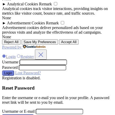
►
Analytical Cookies
Remark
Analytical cookies track visitor interactions, providing insights on
metrics like visitor count, bounce rate, and traffic sources.
None
►
Advertisement Cookies
Remark
Advertisement cookies deliver personalized ads based on your
previous visits and analyze the effectiveness of ad campaigns.
None
Reject All
Save My Preferences
Accept All
Powered by
Login
Register
Username
Password
Lost Password?
Login
Registration is disabled.
Reset Password
Enter the username or e-mail you used in your profile. A password
reset link will be sent to you by email.
Username or E-mail